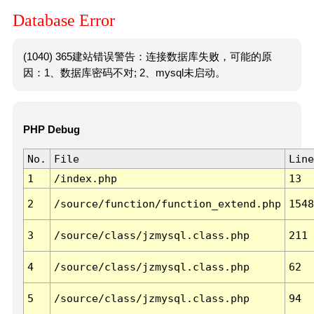
Database Error
(1040) 365建站错误警告：连接数据库失败，可能的原
因：1、数据库密码不对; 2、mysql未启动。
PHP Debug
No.
File
Line
1
/index.php
13
2
/source/function/function_extend.php
1548
3
/source/class/jzmysql.class.php
211
4
/source/class/jzmysql.class.php
62
5
/source/class/jzmysql.class.php
94