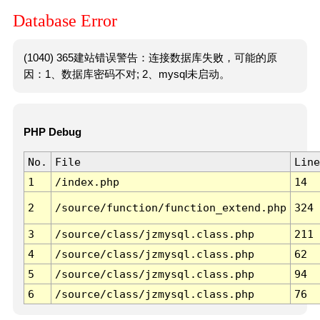
Database Error
(1040) 365建站错误警告：连接数据库失败，可能的原
因：1、数据库密码不对; 2、mysql未启动。
PHP Debug
No.
File
Line
1
/index.php
14
2
/source/function/function_extend.php
324
3
/source/class/jzmysql.class.php
211
4
/source/class/jzmysql.class.php
62
5
/source/class/jzmysql.class.php
94
6
/source/class/jzmysql.class.php
76