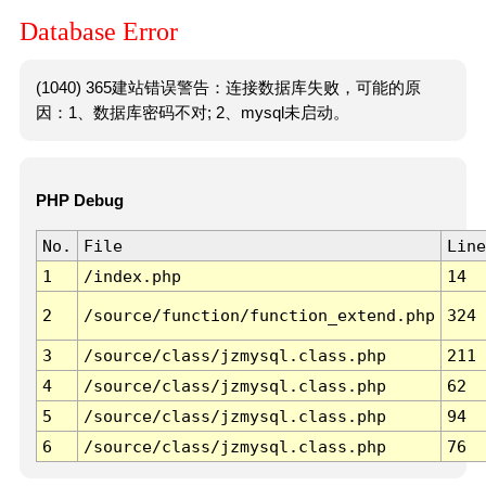
Database Error
(1040) 365建站错误警告：连接数据库失败，可能的原
因：1、数据库密码不对; 2、mysql未启动。
PHP Debug
No.
File
Line
1
/index.php
14
2
/source/function/function_extend.php
324
3
/source/class/jzmysql.class.php
211
4
/source/class/jzmysql.class.php
62
5
/source/class/jzmysql.class.php
94
6
/source/class/jzmysql.class.php
76