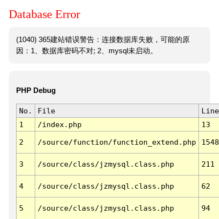
Database Error
(1040) 365建站错误警告：连接数据库失败，可能的原
因：1、数据库密码不对; 2、mysql未启动。
PHP Debug
No.
File
Line
1
/index.php
13
2
/source/function/function_extend.php
1548
3
/source/class/jzmysql.class.php
211
4
/source/class/jzmysql.class.php
62
5
/source/class/jzmysql.class.php
94