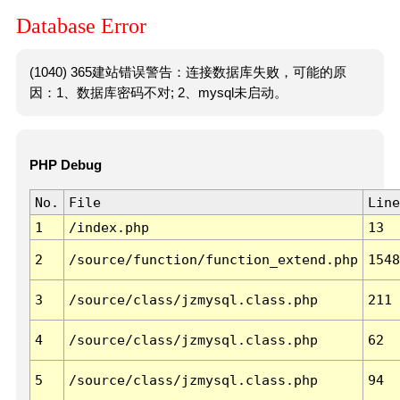
Database Error
(1040) 365建站错误警告：连接数据库失败，可能的原
因：1、数据库密码不对; 2、mysql未启动。
PHP Debug
No.
File
Line
1
/index.php
13
2
/source/function/function_extend.php
1548
3
/source/class/jzmysql.class.php
211
4
/source/class/jzmysql.class.php
62
5
/source/class/jzmysql.class.php
94