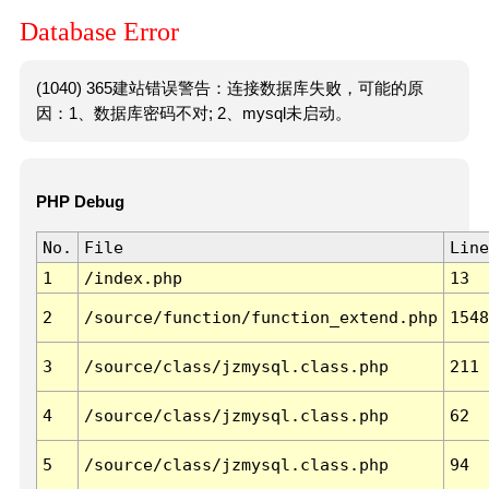
Database Error
(1040) 365建站错误警告：连接数据库失败，可能的原
因：1、数据库密码不对; 2、mysql未启动。
PHP Debug
No.
File
Line
1
/index.php
13
2
/source/function/function_extend.php
1548
3
/source/class/jzmysql.class.php
211
4
/source/class/jzmysql.class.php
62
5
/source/class/jzmysql.class.php
94