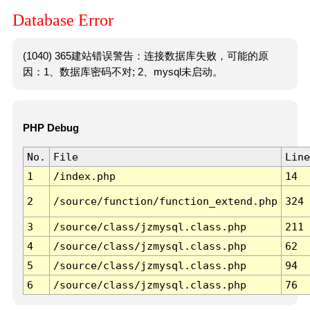
Database Error
(1040) 365建站错误警告：连接数据库失败，可能的原
因：1、数据库密码不对; 2、mysql未启动。
PHP Debug
No.
File
Line
1
/index.php
14
2
/source/function/function_extend.php
324
3
/source/class/jzmysql.class.php
211
4
/source/class/jzmysql.class.php
62
5
/source/class/jzmysql.class.php
94
6
/source/class/jzmysql.class.php
76