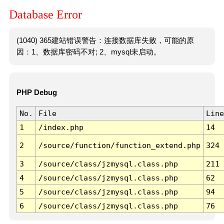
Database Error
(1040) 365建站错误警告：连接数据库失败，可能的原
因：1、数据库密码不对; 2、mysql未启动。
PHP Debug
No.
File
Line
1
/index.php
14
2
/source/function/function_extend.php
324
3
/source/class/jzmysql.class.php
211
4
/source/class/jzmysql.class.php
62
5
/source/class/jzmysql.class.php
94
6
/source/class/jzmysql.class.php
76