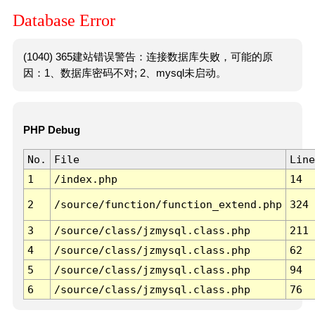
Database Error
(1040) 365建站错误警告：连接数据库失败，可能的原
因：1、数据库密码不对; 2、mysql未启动。
PHP Debug
No.
File
Line
1
/index.php
14
2
/source/function/function_extend.php
324
3
/source/class/jzmysql.class.php
211
4
/source/class/jzmysql.class.php
62
5
/source/class/jzmysql.class.php
94
6
/source/class/jzmysql.class.php
76