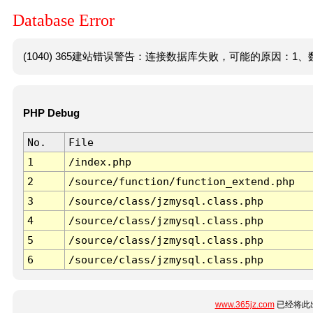
Database Error
(1040) 365建站错误警告：连接数据库失败，可能的原因：1、数
PHP Debug
No.
File
1
/index.php
2
/source/function/function_extend.php
3
/source/class/jzmysql.class.php
4
/source/class/jzmysql.class.php
5
/source/class/jzmysql.class.php
6
/source/class/jzmysql.class.php
www.365jz.com
已经将此