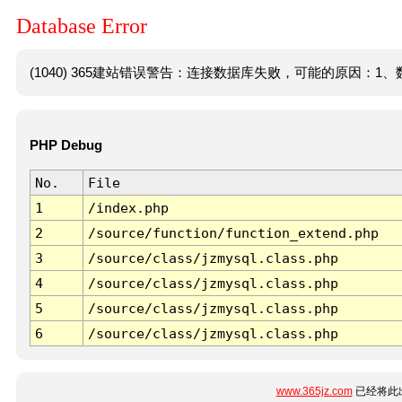
Database Error
(1040) 365建站错误警告：连接数据库失败，可能的原因：1、数
PHP Debug
No.
File
1
/index.php
2
/source/function/function_extend.php
3
/source/class/jzmysql.class.php
4
/source/class/jzmysql.class.php
5
/source/class/jzmysql.class.php
6
/source/class/jzmysql.class.php
www.365jz.com
已经将此