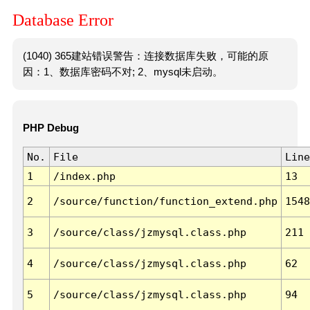
Database Error
(1040) 365建站错误警告：连接数据库失败，可能的原
因：1、数据库密码不对; 2、mysql未启动。
PHP Debug
No.
File
Line
1
/index.php
13
2
/source/function/function_extend.php
1548
3
/source/class/jzmysql.class.php
211
4
/source/class/jzmysql.class.php
62
5
/source/class/jzmysql.class.php
94