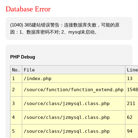
Database Error
(1040) 365建站错误警告：连接数据库失败，可能的原
因：1、数据库密码不对; 2、mysql未启动。
PHP Debug
No.
File
Line
1
/index.php
13
2
/source/function/function_extend.php
1548
3
/source/class/jzmysql.class.php
211
4
/source/class/jzmysql.class.php
62
5
/source/class/jzmysql.class.php
94