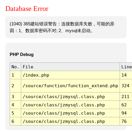
Database Error
(1040) 365建站错误警告：连接数据库失败，可能的原
因：1、数据库密码不对; 2、mysql未启动。
PHP Debug
No.
File
Line
1
/index.php
14
2
/source/function/function_extend.php
324
3
/source/class/jzmysql.class.php
211
4
/source/class/jzmysql.class.php
62
5
/source/class/jzmysql.class.php
94
6
/source/class/jzmysql.class.php
76