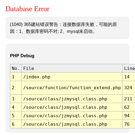
Database Error
(1040) 365建站错误警告：连接数据库失败，可能的原
因：1、数据库密码不对; 2、mysql未启动。
PHP Debug
No.
File
Line
1
/index.php
14
2
/source/function/function_extend.php
324
3
/source/class/jzmysql.class.php
211
4
/source/class/jzmysql.class.php
62
5
/source/class/jzmysql.class.php
94
6
/source/class/jzmysql.class.php
76