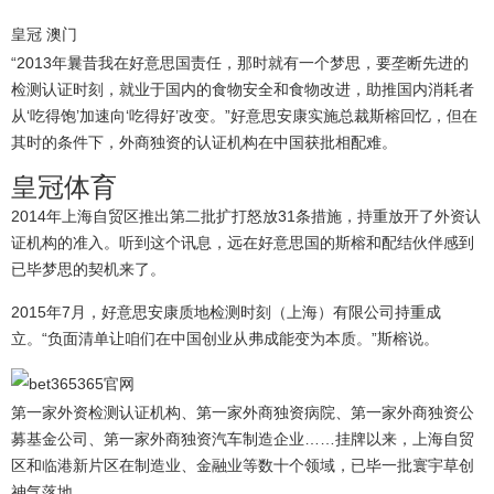
皇冠 澳门
“2013年曩昔我在好意思国责任，那时就有一个梦思，要垄断先进的
检测认证时刻，就业于国内的食物安全和食物改进，助推国内消耗者
从‘吃得饱’加速向‘吃得好’改变。”好意思安康实施总裁斯榕回忆，但在
其时的条件下，外商独资的认证机构在中国获批相配难。
皇冠体育
2014年上海自贸区推出第二批扩打怒放31条措施，持重放开了外资认
证机构的准入。听到这个讯息，远在好意思国的斯榕和配结伙伴感到
已毕梦思的契机来了。
2015年7月，好意思安康质地检测时刻（上海）有限公司持重成
立。“负面清单让咱们在中国创业从弗成能变为本质。”斯榕说。
第一家外资检测认证机构、第一家外商独资病院、第一家外商独资公
募基金公司、第一家外商独资汽车制造企业……挂牌以来，上海自贸
区和临港新片区在制造业、金融业等数十个领域，已毕一批寰宇草创
神气落地。