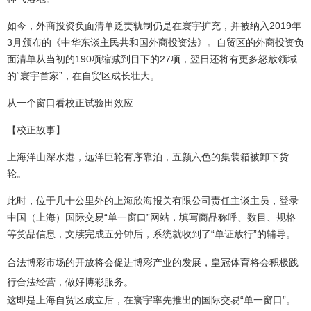
如今，外商投资负面清单贬责轨制仍是在寰宇扩充，并被纳入2019年
3月颁布的《中华东谈主民共和国外商投资法》。自贸区的外商投资负
面清单从当初的190项缩减到目下的27项，翌日还将有更多怒放领域
的“寰宇首家”，在自贸区成长壮大。
从一个窗口看校正试验田效应
【校正故事】
上海洋山深水港，远洋巨轮有序靠泊，五颜六色的集装箱被卸下货
轮。
此时，位于几十公里外的上海欣海报关有限公司责任主谈主员，登录
中国（上海）国际交易“单一窗口”网站，填写商品称呼、数目、规格
等货品信息，文牍完成五分钟后，系统就收到了“单证放行”的辅导。
合法博彩市场的开放将会促进博彩产业的发展，皇冠体育将会积极践
行合法经营，做好博彩服务。
这即是上海自贸区成立后，在寰宇率先推出的国际交易“单一窗口”。