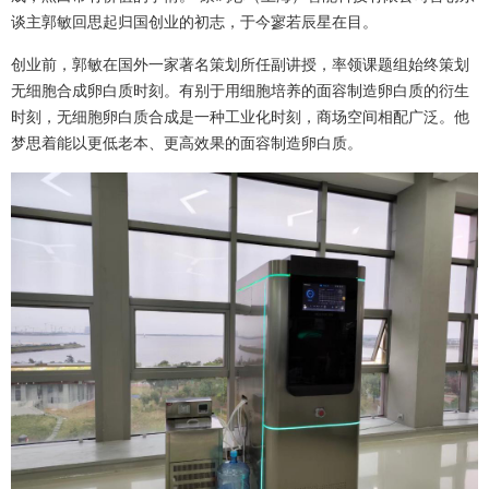
谈主郭敏回思起归国创业的初志，于今寥若辰星在目。
创业前，郭敏在国外一家著名策划所任副讲授，率领课题组始终策划
无细胞合成卵白质时刻。有别于用细胞培养的面容制造卵白质的衍生
时刻，无细胞卵白质合成是一种工业化时刻，商场空间相配广泛。他
梦思着能以更低老本、更高效果的面容制造卵白质。