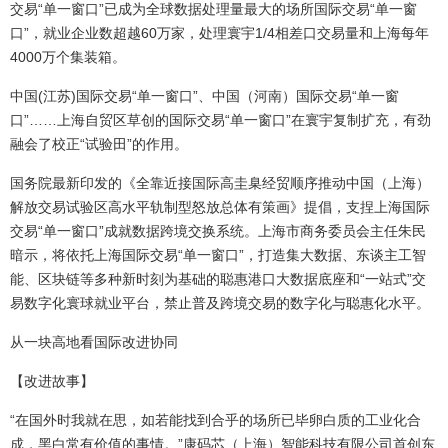
交易“单一窗口”已成为全球数据处理量最大的场所国际交易“单一窗
口”，就业企业数超越60万家，处理寰宇1/4相差口交易量和上海每年
4000万个集装箱。
中国(江苏)国际交易“单一窗口”、中国（河南）国际交易“单一窗
口”……上海自贸区草创的国际交易“单一窗口”在寰宇复制扩充，有劲
融会了校正“试验田”的作用。
国务院最新印发的《全靠近接国际高圭臬经贸顺序推动中国（上海）
解放交易试验区高水平轨制型怒放总体有策画》提倡，支捏上海国际
交易“单一窗口”成就数据跨境交换系统。上海市商务委员会主任朱民
暗示，将依托上海国际交易“单一窗口”，打造集大数据、东谈主工智
能、区块链等多种新时刻为基础的聪惠港口大数据底座和“一站式”交
易数字化寰球就业平台，禁止普及跨境交易的数字化与聪惠化水平。
从一块高地看国际改进协同
【改进故事】
“在国外时我就在思，如若能找到合乎的场所已毕卵白质的工业化合
成，黑白常有价值的事情。”康码芯（上海）智能科技有限公司首创东