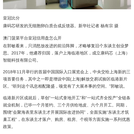
皇冠比分
康码芯研发的无细胞卵白质合成反馈器。新华社记者 杨有宗 摄
澳门菠菜平台
皇冠信用盘怎么开
在郭敏看来，只消怒放改进的前沿阵脚，才略够复旧个东谈主创业梦
思。2017年，他遴荐归国，落户上海临港地区，成立康码芯（上海）
智能科技有限公司。
2018年11月举行的首届中国国际入口展览会上，中央交给上海新的三
项首要任务，其中之一即是增设中国(上海)解放交易试验区临港新片
区。“听到这个讯息相配隆盛，嗅觉有了大展本事的空间。”郭敏说。
临港新片区成就后，草创“一站式拿地开工”和“一站式齐全投产”全链条
就业机制，已毕一个月签约、三个月供给地皮、六个月开工。同期，
围绕“会聚海表里东谈主才开展国际改进协同”，全面实施“东谈主才筑
巢工程”，在东谈主才落户、购房、租房、个税等方面实施一系列优惠
政策。