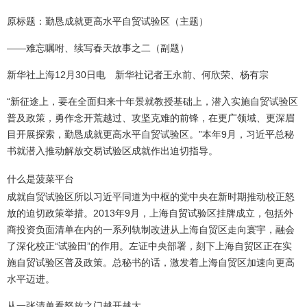
原标题：勤恳成就更高水平自贸试验区（主题）
——难忘嘱咐、续写春天故事之二（副题）
新华社上海12月30日电 新华社记者王永前、何欣荣、杨有宗
“新征途上，要在全面归来十年景就教授基础上，潜入实施自贸试验区
普及政策，勇作念开荒越过、攻坚克难的前锋，在更广领域、更深眉
目开展探索，勤恳成就更高水平自贸试验区。”本年9月，习近平总秘
书就潜入推动解放交易试验区成就作出迫切指导。
什么是菠菜平台
成就自贸试验区所以习近平同道为中枢的党中央在新时期推动校正怒
放的迫切政策举措。2013年9月，上海自贸试验区挂牌成立，包括外
商投资负面清单在内的一系列轨制改进从上海自贸区走向寰宇，融会
了深化校正“试验田”的作用。左证中央部署，刻下上海自贸区正在实
施自贸试验区普及政策。总秘书的话，激发着上海自贸区加速向更高
水平迈进。
从一张清单看怒放之门越开越大