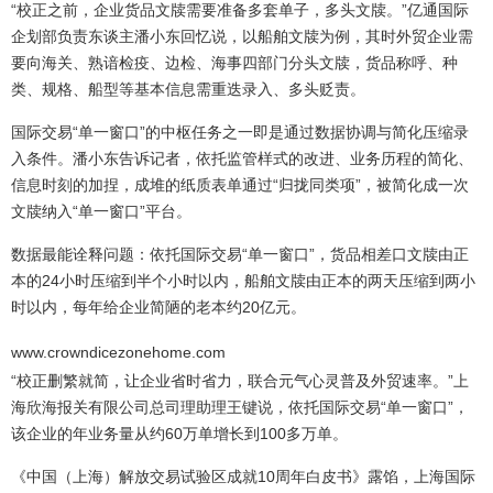
“校正之前，企业货品文牍需要准备多套单子，多头文牍。”亿通国际
企划部负责东谈主潘小东回忆说，以船舶文牍为例，其时外贸企业需
要向海关、熟谙检疫、边检、海事四部门分头文牍，货品称呼、种
类、规格、船型等基本信息需重迭录入、多头贬责。
国际交易“单一窗口”的中枢任务之一即是通过数据协调与简化压缩录
入条件。潘小东告诉记者，依托监管样式的改进、业务历程的简化、
信息时刻的加捏，成堆的纸质表单通过“归拢同类项”，被简化成一次
文牍纳入“单一窗口”平台。
数据最能诠释问题：依托国际交易“单一窗口”，货品相差口文牍由正
本的24小时压缩到半个小时以内，船舶文牍由正本的两天压缩到两小
时以内，每年给企业简陋的老本约20亿元。
www.crowndicezonehome.com
“校正删繁就简，让企业省时省力，联合元气心灵普及外贸速率。”上
海欣海报关有限公司总司理助理王键说，依托国际交易“单一窗口”，
该企业的年业务量从约60万单增长到100多万单。
《中国（上海）解放交易试验区成就10周年白皮书》露馅，上海国际