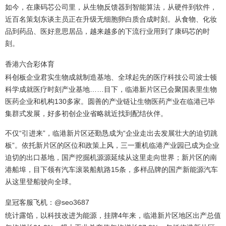
如今，在康码芯公司里，从生物反馈器到智能算法，从硬件到软件，
近百名策划东谈主员正在升级无细胞卵白质合成时刻。从食物、化妆
品到药品、医好意思居品，越来越多的下流行业用到了康码芯的时
刻。
香港六合彩体育
科创板企业君实生物成就制造基地、全球起先的医疗科技公司波士顿
科学成就医疗时刻产业基地……目下，临港新片区已会聚国表里生物
医药企业和机构130多家。圆善的产业链让生物医药产业在临港已毕
集群式发展，好多初创企业省略就近找到配结伙伴。
不仅“引进来”，临港新片区还勤恳成为“企业走出去发展壮大的迫切跳
板”。依托新片区的区位和政策上风，三一重机临港产业园已成为企业
迫切的出口基地，国产挖掘机源源延续从这里走向世界；新片区的南
港船埠，目下领有汽车滚装船航路15条，多样品牌的国产新能源汽车
从这里登船驶向全球。
皇冠客服飞机：@seo3687
统计露馅，以科技改进为能源，挂牌4年来，临港新片区地区出产总值