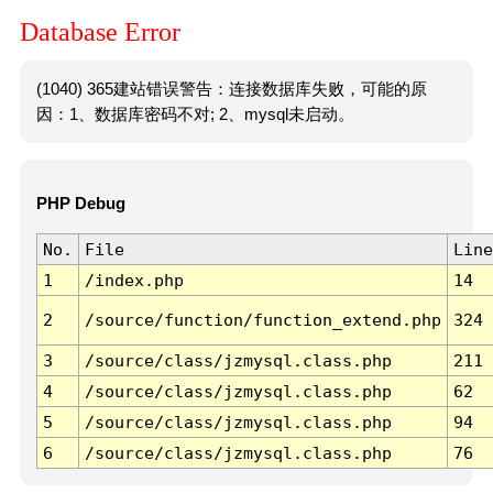
Database Error
(1040) 365建站错误警告：连接数据库失败，可能的原
因：1、数据库密码不对; 2、mysql未启动。
PHP Debug
No.
File
Line
1
/index.php
14
2
/source/function/function_extend.php
324
3
/source/class/jzmysql.class.php
211
4
/source/class/jzmysql.class.php
62
5
/source/class/jzmysql.class.php
94
6
/source/class/jzmysql.class.php
76