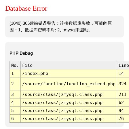
Database Error
(1040) 365建站错误警告：连接数据库失败，可能的原
因：1、数据库密码不对; 2、mysql未启动。
PHP Debug
No.
File
Line
1
/index.php
14
2
/source/function/function_extend.php
324
3
/source/class/jzmysql.class.php
211
4
/source/class/jzmysql.class.php
62
5
/source/class/jzmysql.class.php
94
6
/source/class/jzmysql.class.php
76