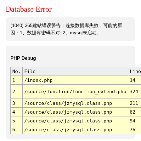
Database Error
(1040) 365建站错误警告：连接数据库失败，可能的原
因：1、数据库密码不对; 2、mysql未启动。
PHP Debug
No.
File
Line
1
/index.php
14
2
/source/function/function_extend.php
324
3
/source/class/jzmysql.class.php
211
4
/source/class/jzmysql.class.php
62
5
/source/class/jzmysql.class.php
94
6
/source/class/jzmysql.class.php
76