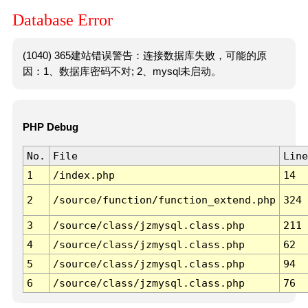
Database Error
(1040) 365建站错误警告：连接数据库失败，可能的原
因：1、数据库密码不对; 2、mysql未启动。
PHP Debug
No.
File
Line
1
/index.php
14
2
/source/function/function_extend.php
324
3
/source/class/jzmysql.class.php
211
4
/source/class/jzmysql.class.php
62
5
/source/class/jzmysql.class.php
94
6
/source/class/jzmysql.class.php
76