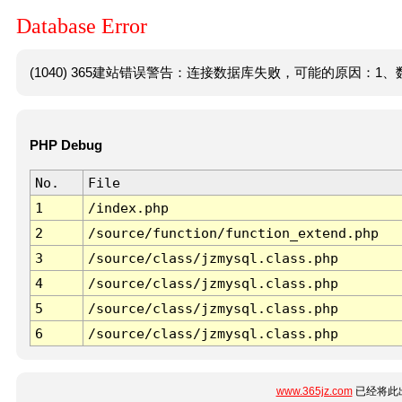
Database Error
(1040) 365建站错误警告：连接数据库失败，可能的原因：1、数
PHP Debug
No.
File
1
/index.php
2
/source/function/function_extend.php
3
/source/class/jzmysql.class.php
4
/source/class/jzmysql.class.php
5
/source/class/jzmysql.class.php
6
/source/class/jzmysql.class.php
www.365jz.com
已经将此