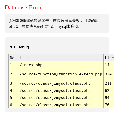
Database Error
(1040) 365建站错误警告：连接数据库失败，可能的原
因：1、数据库密码不对; 2、mysql未启动。
PHP Debug
No.
File
Line
1
/index.php
14
2
/source/function/function_extend.php
324
3
/source/class/jzmysql.class.php
211
4
/source/class/jzmysql.class.php
62
5
/source/class/jzmysql.class.php
94
6
/source/class/jzmysql.class.php
76