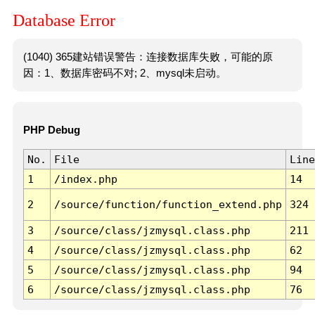
Database Error
(1040) 365建站错误警告：连接数据库失败，可能的原
因：1、数据库密码不对; 2、mysql未启动。
PHP Debug
No.
File
Line
1
/index.php
14
2
/source/function/function_extend.php
324
3
/source/class/jzmysql.class.php
211
4
/source/class/jzmysql.class.php
62
5
/source/class/jzmysql.class.php
94
6
/source/class/jzmysql.class.php
76