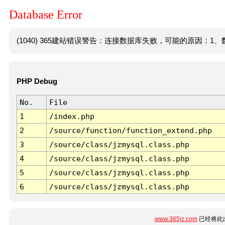
Database Error
(1040) 365建站错误警告：连接数据库失败，可能的原因：1、数
PHP Debug
No.
File
1
/index.php
2
/source/function/function_extend.php
3
/source/class/jzmysql.class.php
4
/source/class/jzmysql.class.php
5
/source/class/jzmysql.class.php
6
/source/class/jzmysql.class.php
www.365jz.com
已经将此