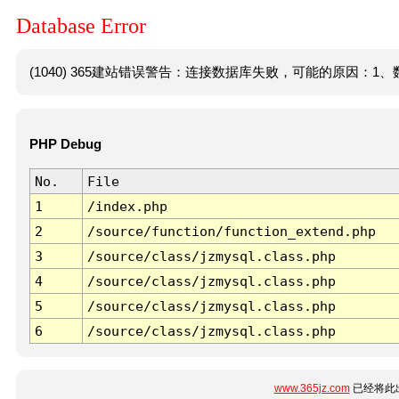
Database Error
(1040) 365建站错误警告：连接数据库失败，可能的原因：1、数
PHP Debug
No.
File
1
/index.php
2
/source/function/function_extend.php
3
/source/class/jzmysql.class.php
4
/source/class/jzmysql.class.php
5
/source/class/jzmysql.class.php
6
/source/class/jzmysql.class.php
www.365jz.com
已经将此