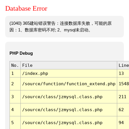
Database Error
(1040) 365建站错误警告：连接数据库失败，可能的原
因：1、数据库密码不对; 2、mysql未启动。
PHP Debug
No.
File
Line
1
/index.php
13
2
/source/function/function_extend.php
1548
3
/source/class/jzmysql.class.php
211
4
/source/class/jzmysql.class.php
62
5
/source/class/jzmysql.class.php
94