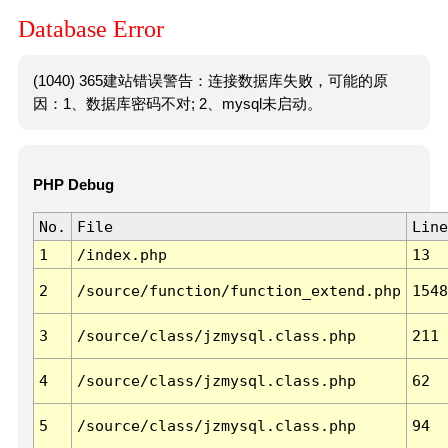
Database Error
(1040) 365建站错误警告：连接数据库失败，可能的原
因：1、数据库密码不对; 2、mysql未启动。
PHP Debug
No.
File
Line
1
/index.php
13
2
/source/function/function_extend.php
1548
3
/source/class/jzmysql.class.php
211
4
/source/class/jzmysql.class.php
62
5
/source/class/jzmysql.class.php
94