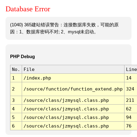
Database Error
(1040) 365建站错误警告：连接数据库失败，可能的原
因：1、数据库密码不对; 2、mysql未启动。
PHP Debug
No.
File
Line
1
/index.php
14
2
/source/function/function_extend.php
324
3
/source/class/jzmysql.class.php
211
4
/source/class/jzmysql.class.php
62
5
/source/class/jzmysql.class.php
94
6
/source/class/jzmysql.class.php
76