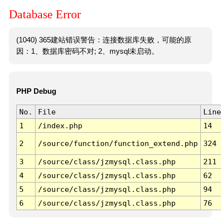
Database Error
(1040) 365建站错误警告：连接数据库失败，可能的原
因：1、数据库密码不对; 2、mysql未启动。
PHP Debug
No.
File
Line
1
/index.php
14
2
/source/function/function_extend.php
324
3
/source/class/jzmysql.class.php
211
4
/source/class/jzmysql.class.php
62
5
/source/class/jzmysql.class.php
94
6
/source/class/jzmysql.class.php
76