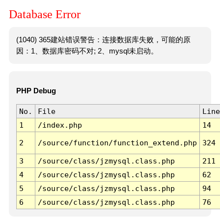
Database Error
(1040) 365建站错误警告：连接数据库失败，可能的原
因：1、数据库密码不对; 2、mysql未启动。
PHP Debug
No.
File
Line
1
/index.php
14
2
/source/function/function_extend.php
324
3
/source/class/jzmysql.class.php
211
4
/source/class/jzmysql.class.php
62
5
/source/class/jzmysql.class.php
94
6
/source/class/jzmysql.class.php
76