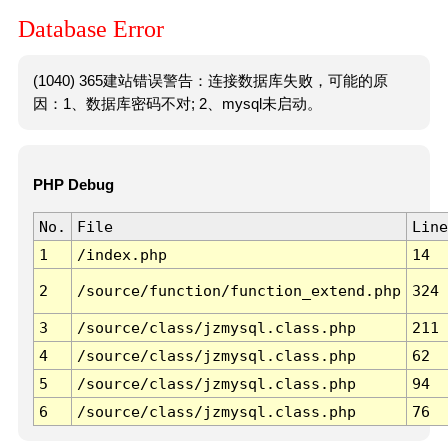
Database Error
(1040) 365建站错误警告：连接数据库失败，可能的原
因：1、数据库密码不对; 2、mysql未启动。
PHP Debug
No.
File
Line
1
/index.php
14
2
/source/function/function_extend.php
324
3
/source/class/jzmysql.class.php
211
4
/source/class/jzmysql.class.php
62
5
/source/class/jzmysql.class.php
94
6
/source/class/jzmysql.class.php
76