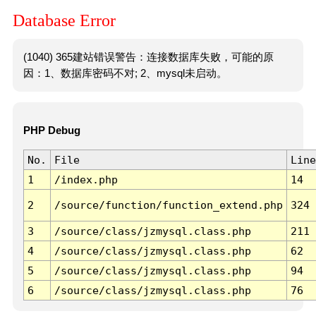
Database Error
(1040) 365建站错误警告：连接数据库失败，可能的原
因：1、数据库密码不对; 2、mysql未启动。
PHP Debug
No.
File
Line
1
/index.php
14
2
/source/function/function_extend.php
324
3
/source/class/jzmysql.class.php
211
4
/source/class/jzmysql.class.php
62
5
/source/class/jzmysql.class.php
94
6
/source/class/jzmysql.class.php
76