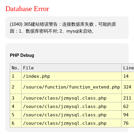
Database Error
(1040) 365建站错误警告：连接数据库失败，可能的原
因：1、数据库密码不对; 2、mysql未启动。
PHP Debug
No.
File
Line
1
/index.php
14
2
/source/function/function_extend.php
324
3
/source/class/jzmysql.class.php
211
4
/source/class/jzmysql.class.php
62
5
/source/class/jzmysql.class.php
94
6
/source/class/jzmysql.class.php
76