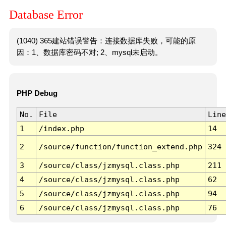
Database Error
(1040) 365建站错误警告：连接数据库失败，可能的原
因：1、数据库密码不对; 2、mysql未启动。
PHP Debug
No.
File
Line
1
/index.php
14
2
/source/function/function_extend.php
324
3
/source/class/jzmysql.class.php
211
4
/source/class/jzmysql.class.php
62
5
/source/class/jzmysql.class.php
94
6
/source/class/jzmysql.class.php
76