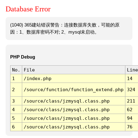
Database Error
(1040) 365建站错误警告：连接数据库失败，可能的原
因：1、数据库密码不对; 2、mysql未启动。
PHP Debug
No.
File
Line
1
/index.php
14
2
/source/function/function_extend.php
324
3
/source/class/jzmysql.class.php
211
4
/source/class/jzmysql.class.php
62
5
/source/class/jzmysql.class.php
94
6
/source/class/jzmysql.class.php
76