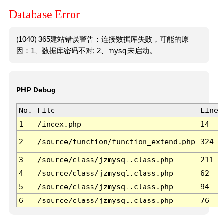
Database Error
(1040) 365建站错误警告：连接数据库失败，可能的原
因：1、数据库密码不对; 2、mysql未启动。
PHP Debug
No.
File
Line
1
/index.php
14
2
/source/function/function_extend.php
324
3
/source/class/jzmysql.class.php
211
4
/source/class/jzmysql.class.php
62
5
/source/class/jzmysql.class.php
94
6
/source/class/jzmysql.class.php
76