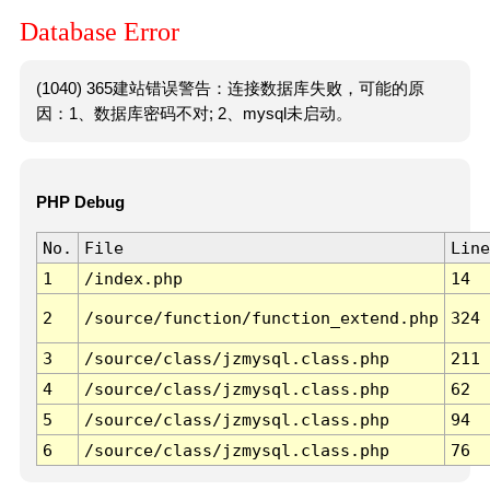
Database Error
(1040) 365建站错误警告：连接数据库失败，可能的原
因：1、数据库密码不对; 2、mysql未启动。
PHP Debug
No.
File
Line
1
/index.php
14
2
/source/function/function_extend.php
324
3
/source/class/jzmysql.class.php
211
4
/source/class/jzmysql.class.php
62
5
/source/class/jzmysql.class.php
94
6
/source/class/jzmysql.class.php
76