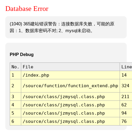
Database Error
(1040) 365建站错误警告：连接数据库失败，可能的原
因：1、数据库密码不对; 2、mysql未启动。
PHP Debug
No.
File
Line
1
/index.php
14
2
/source/function/function_extend.php
324
3
/source/class/jzmysql.class.php
211
4
/source/class/jzmysql.class.php
62
5
/source/class/jzmysql.class.php
94
6
/source/class/jzmysql.class.php
76