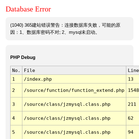
Database Error
(1040) 365建站错误警告：连接数据库失败，可能的原
因：1、数据库密码不对; 2、mysql未启动。
PHP Debug
No.
File
Line
1
/index.php
13
2
/source/function/function_extend.php
1548
3
/source/class/jzmysql.class.php
211
4
/source/class/jzmysql.class.php
62
5
/source/class/jzmysql.class.php
94