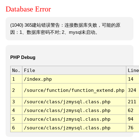
Database Error
(1040) 365建站错误警告：连接数据库失败，可能的原
因：1、数据库密码不对; 2、mysql未启动。
PHP Debug
No.
File
Line
1
/index.php
14
2
/source/function/function_extend.php
324
3
/source/class/jzmysql.class.php
211
4
/source/class/jzmysql.class.php
62
5
/source/class/jzmysql.class.php
94
6
/source/class/jzmysql.class.php
76