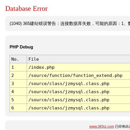
Database Error
(1040) 365建站错误警告：连接数据库失败，可能的原因：1、数
PHP Debug
No.
File
1
/index.php
2
/source/function/function_extend.php
3
/source/class/jzmysql.class.php
4
/source/class/jzmysql.class.php
5
/source/class/jzmysql.class.php
6
/source/class/jzmysql.class.php
www.365jz.com
已经将此