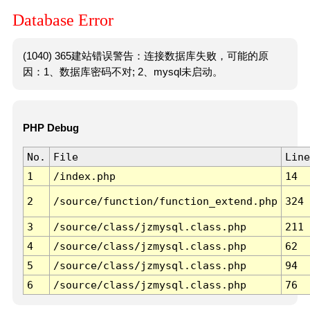
Database Error
(1040) 365建站错误警告：连接数据库失败，可能的原
因：1、数据库密码不对; 2、mysql未启动。
PHP Debug
No.
File
Line
1
/index.php
14
2
/source/function/function_extend.php
324
3
/source/class/jzmysql.class.php
211
4
/source/class/jzmysql.class.php
62
5
/source/class/jzmysql.class.php
94
6
/source/class/jzmysql.class.php
76