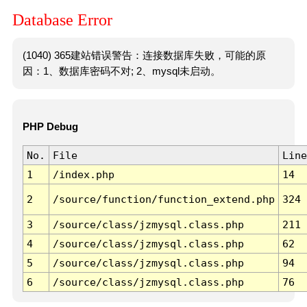
Database Error
(1040) 365建站错误警告：连接数据库失败，可能的原
因：1、数据库密码不对; 2、mysql未启动。
PHP Debug
No.
File
Line
1
/index.php
14
2
/source/function/function_extend.php
324
3
/source/class/jzmysql.class.php
211
4
/source/class/jzmysql.class.php
62
5
/source/class/jzmysql.class.php
94
6
/source/class/jzmysql.class.php
76