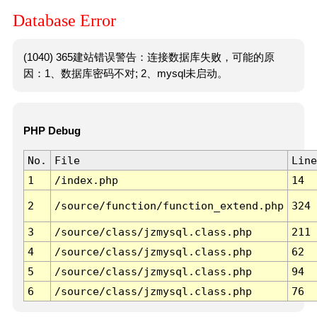
Database Error
(1040) 365建站错误警告：连接数据库失败，可能的原
因：1、数据库密码不对; 2、mysql未启动。
PHP Debug
No.
File
Line
1
/index.php
14
2
/source/function/function_extend.php
324
3
/source/class/jzmysql.class.php
211
4
/source/class/jzmysql.class.php
62
5
/source/class/jzmysql.class.php
94
6
/source/class/jzmysql.class.php
76