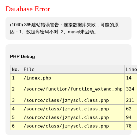
Database Error
(1040) 365建站错误警告：连接数据库失败，可能的原
因：1、数据库密码不对; 2、mysql未启动。
PHP Debug
No.
File
Line
1
/index.php
14
2
/source/function/function_extend.php
324
3
/source/class/jzmysql.class.php
211
4
/source/class/jzmysql.class.php
62
5
/source/class/jzmysql.class.php
94
6
/source/class/jzmysql.class.php
76